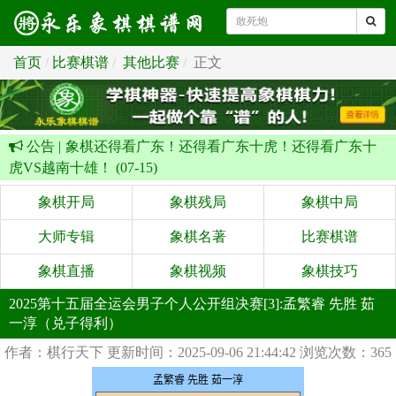
首页
比赛棋谱
其他比赛
正文
公告 |
象棋还得看广东！还得看广东十虎！还得看广东十
虎VS越南十雄！ (07-15)
象棋开局
象棋残局
象棋中局
大师专辑
象棋名著
比赛棋谱
象棋直播
象棋视频
象棋技巧
2025第十五届全运会男子个人公开组决赛[3]:孟繁睿 先胜 茹
一淳（兑子得利）
作者：棋行天下
更新时间：2025-09-06 21:44:42
浏览次数：365