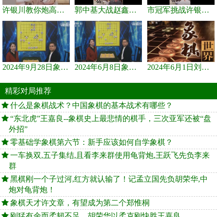
许银川教你炮高兵士象全如何赢士象全，简单四步即可
郭中基大战赵鑫鑫，许银川激情讲解
市冠军挑战许银川，急进中兵变化真激烈！
2024年9月28日象棋世界栏目，刘君、蒋川讲解了第九届杨官璘杯象棋...
2024年6月8日象棋世界，刘君、蒋川讲解了第九届杨官璘杯全国象棋...
2024年6月1日刘君、蒋川讲解第三届上海杯象棋大师赛谢靖与李少庚...
精彩对局推荐
什么是象棋战术？中国象棋的基本战术有哪些？
“东北虎”王嘉良--象棋史上最悲情的棋手，三次亚军还被“盘
外招”
零基础学象棋第六节：新手应该如何自学象棋？
一车换双,五子集结,且看李来群使用龟背炮,王跃飞先负李来
群
黑棋刚一个子过河,红方就认输了！记孟立国先负胡荣华,中
炮对龟背炮！
象棋天才许文章，有望成为第二个郑惟桐
刚猛有余而柔韧不足，胡荣华以柔克刚快胜王嘉良