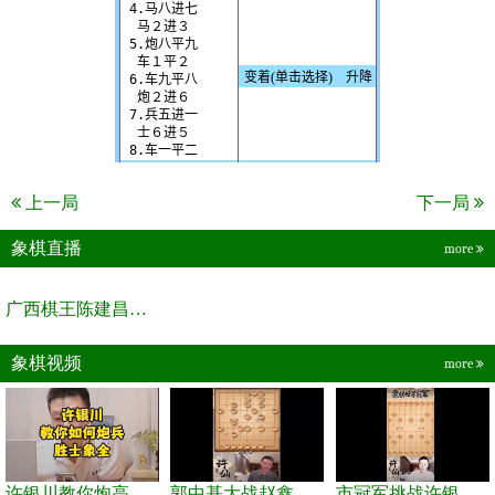
上一局
下一局
象棋直播
more
广西棋王陈建昌直播间
象棋视频
more
许银川教你炮高兵士象全如何赢士象全，简单四步即可
郭中基大战赵鑫鑫，许银川激情讲解
市冠军挑战许银川，急进中兵变化真激烈！