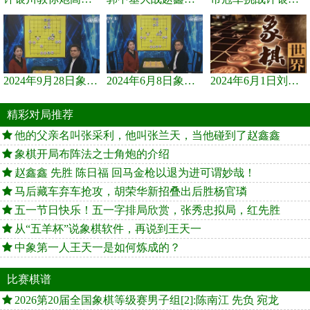
2024年9月28日象棋世界栏目，刘君、蒋川讲解了第九届杨官璘杯象棋...
2024年6月8日象棋世界，刘君、蒋川讲解了第九届杨官璘杯全国象棋...
2024年6月1日刘君、蒋川讲解第三届上海杯象棋大师赛谢靖与李少庚...
精彩对局推荐
他的父亲名叫张采利，他叫张兰天，当他碰到了赵鑫鑫
象棋开局布阵法之士角炮的介绍
赵鑫鑫 先胜 陈日福 回马金枪以退为进可谓妙哉！
马后藏车弃车抢攻，胡荣华新招叠出后胜杨官璘
五一节日快乐！五一字排局欣赏，张秀忠拟局，红先胜
从“五羊杯”说象棋软件，再说到王天一
中象第一人王天一是如何炼成的？
比赛棋谱
2026第20届全国象棋等级赛男子组[2]:陈南江 先负 宛龙