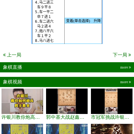
上一局
下一局
象棋直播
more
象棋视频
more
许银川教你炮高兵士象全如何赢士象全，简单四步即可
郭中基大战赵鑫鑫，许银川激情讲解
市冠军挑战许银川，急进中兵变化真激烈！