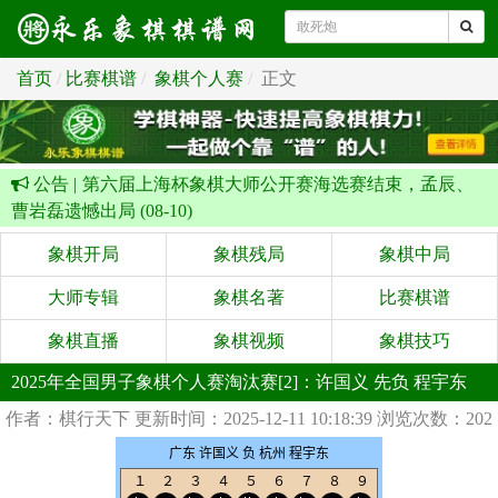
首页
比赛棋谱
象棋个人赛
正文
公告 |
第六届上海杯象棋大师公开赛海选赛结束，孟辰、
曹岩磊遗憾出局 (08-10)
象棋开局
象棋残局
象棋中局
大师专辑
象棋名著
比赛棋谱
象棋直播
象棋视频
象棋技巧
2025年全国男子象棋个人赛淘汰赛[2]：许国义 先负 程宇东
作者：棋行天下
更新时间：2025-12-11 10:18:39
浏览次数：202