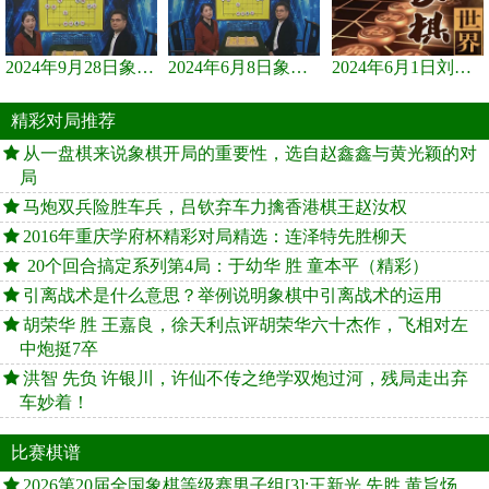
2024年9月28日象棋世界栏目，刘君、蒋川讲解了第九届杨官璘杯象棋...
2024年6月8日象棋世界，刘君、蒋川讲解了第九届杨官璘杯全国象棋...
2024年6月1日刘君、蒋川讲解第三届上海杯象棋大师赛谢靖与李少庚...
精彩对局推荐
从一盘棋来说象棋开局的重要性，选自赵鑫鑫与黄光颖的对
局
马炮双兵险胜车兵，吕钦弃车力擒香港棋王赵汝权
2016年重庆学府杯精彩对局精选：连泽特先胜柳天
20个回合搞定系列第4局：于幼华 胜 童本平（精彩）
引离战术是什么意思？举例说明象棋中引离战术的运用
胡荣华 胜 王嘉良，徐天利点评胡荣华六十杰作，飞相对左
中炮挺7卒
洪智 先负 许银川，许仙不传之绝学双炮过河，残局走出弃
车妙着！
比赛棋谱
2026第20届全国象棋等级赛男子组[3]:王新光 先胜 黄旨炀