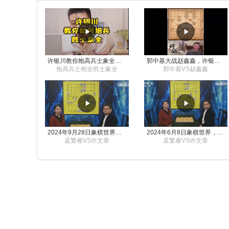
许银川教你炮高兵士象全如何赢士象全，简单四步即可
郭中基大战赵鑫鑫，许银川激情讲解
炮高兵士相全胜士象全
郭中基VS赵鑫鑫
2024年9月28日象棋世界栏目，刘君、蒋川讲解了第九届杨官璘杯象棋公开赛孟繁睿与许文章的对局
2024年6月8日象棋世界，刘君、蒋川讲解了第九届杨官璘杯全国象棋公开赛孟繁睿与许文章的对局
孟繁睿VS许文章
孟繁睿VS许文章