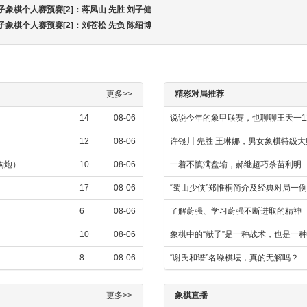
男子象棋个人赛预赛[2]：蒋凤山 先胜 刘子健
男子象棋个人赛预赛[2]：刘苍松 先负 陈绍博
更多>>
精彩对局推荐
14
08-06
说说今年的象甲联赛，也聊聊王天一1
12
08-06
许银川 先胜 王琳娜，男女象棋特级
金钩炮）
10
08-06
一着不慎满盘输，郝继超巧杀苗利明
17
08-06
“蜀山少侠”郑惟桐简介及经典对局一例
6
08-06
了解蔚强、学习蔚强不断进取的精神
10
08-06
象棋中的“献子”是一种战术，也是一
8
08-06
“谢氏和谱”名噪棋坛，真的无解吗？
更多>>
象棋直播