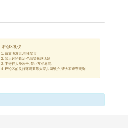
评论区礼仪
1. 请文明发言,理性发言
2. 禁止讨论政治,色情等敏感话题
3. 不进行人身攻击, 禁止互相辱骂.
4. 评论区的良好环境要靠大家共同维护, 请大家遵守规则.