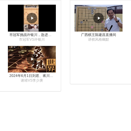
市冠军挑战许银川，急进中兵变化真激烈！
广西棋王陈建昌直播间
市冠军VS许银川
讲棋风格幽默
2024年6月1日刘君、蒋川讲解第三届上海杯象棋大师赛谢靖与李少庚的对局
谢靖VS李少庚