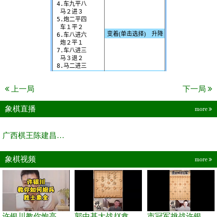
上一局
下一局
象棋直播
more
广西棋王陈建昌直播间
象棋视频
more
许银川教你炮高兵士象全如何赢士象全，简单四步即可
郭中基大战赵鑫鑫，许银川激情讲解
市冠军挑战许银川，急进中兵变化真激烈！