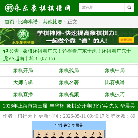
首页
比赛棋谱
其他比赛
正文
公告 |
象棋还得看广东！还得看广东十虎！还得看广东十
虎VS越南十雄！ (07-15)
象棋开局
象棋残局
象棋中局
大师专辑
象棋名著
比赛棋谱
象棋直播
象棋视频
象棋技巧
2026年上海市第三届“丰华杯”象棋公开赛[3]:宇兵 先负 华晨昊
作者：棋行天下
更新时间：2026-05-11 09:40:17
浏览次数：89