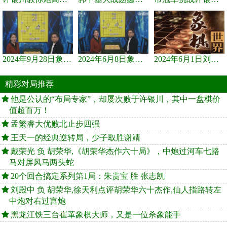
2024年9月28日象棋世界栏目，刘君、蒋川讲解了第九届杨官璘杯象棋...
2024年6月8日象棋世界，刘君、蒋川讲解了第九届杨官璘杯全国象棋...
2024年6月1日刘君、蒋川讲解第三届上海杯象棋大师赛谢靖与李少庚...
精彩对局推荐
他是公认的“布局专家”，却屡次败于许银川，其中一盘棋价
值超百万！
孟繁睿大优败北止步四强
王天一的经典逆转局，少子取胜谢靖
戴荣光 负 胡荣华,《胡荣华杰作六十局》，中炮过河车七路
马对屏风马两头蛇
20个回合搞定系列第1局：朱贵宝 胜 张志凯
刘殿中 负 胡荣华,徐天利点评胡荣华六十杰作,仙人指路转左
中炮对右过宫炮
黑龙江铁三台崔革象棋大师，又是一位杀象能手