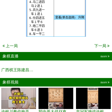
上一局
下一局
象棋直播
more
广西棋王陈建昌直播间
象棋视频
more
许银川教你炮高兵士象全如何赢士象全，简单四步即可
郭中基大战赵鑫鑫，许银川激情讲解
市冠军挑战许银川，急进中兵变化真激烈！