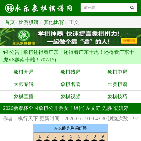
首页
比赛棋谱
其他比赛
正文
公告 |
象棋还得看广东！还得看广东十虎！还得看广东十
虎VS越南十雄！ (07-15)
象棋开局
象棋残局
象棋中局
大师专辑
象棋名著
比赛棋谱
象棋直播
象棋视频
象棋技巧
2026新泰杯全国象棋公开赛女子组[4]:左文静 先胜 梁妍婷
作者：棋行天下
更新时间：2026-05-19 09:43:30
浏览次数：97