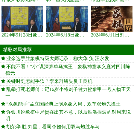
2024年9月28日象棋世界栏目，刘君、蒋川讲解了第九届杨官璘杯象棋...
2024年6月8日象棋世界，刘君、蒋川讲解了第九届杨官璘杯全国象棋...
2024年6月1日刘君、蒋川讲解第三届上海杯象棋大师赛谢靖与李少庚...
精彩对局推荐
业余选手胜象棋特级大师记录：柳大华 负 汪永发
不能不看！“小”谋深算单马擒王，象棋神童李义庭对四川陈
德元
关键时刻怎能手软？李来群错失反击良机
乱拳打死老师傅：记16岁小将刘子健力挫象甲一号人物王天
一
“杀象能手”孟立国经典上演杀象入局，双车双炮先擒王
许银川说象棋中局贵在出其不意，以后胜潘振波的对局来说
明
胡荣华 胜 刘星，看司令如何用双马炮胜车马