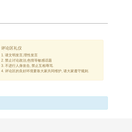
评论区礼仪
1. 请文明发言,理性发言
2. 禁止讨论政治,色情等敏感话题
3. 不进行人身攻击, 禁止互相辱骂.
4. 评论区的良好环境要靠大家共同维护, 请大家遵守规则.