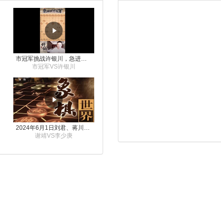
市冠军挑战许银川，急进中兵变化真激烈！
市冠军VS许银川
2024年6月1日刘君、蒋川讲解第三届上海杯象棋大师赛谢靖与李少庚的对局
谢靖VS李少庚