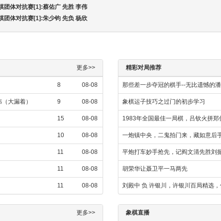
棋团体对抗赛[1]:蔡佑广 先胜 李伟
棋团体对抗赛[1]:朱少钧 先负 杨欣
更多>>
精彩对局推荐
8
08-08
那些差一步夺冠的棋手--无比遗憾的
攀伟（大漏着）
9
08-08
象棋运子技巧之过门的初步学习
15
08-08
1983年全国最佳一局棋，吕钦火拼郑
10
08-08
一炮镇中央，二鬼拍门来，藏如意后
11
08-08
平炮打车妙手抢先，记阎文清先胜刘
11
08-08
胡荣华让聂卫平一马两先
11
08-08
刘殿中 负 许银川，许银川百局精选
更多>>
象棋直播