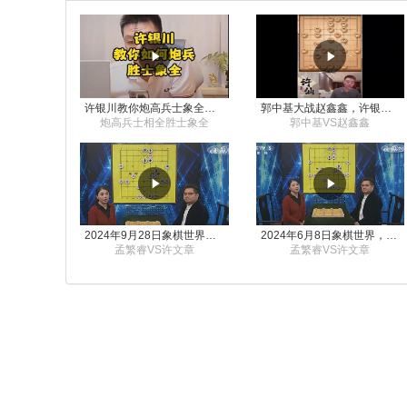
许银川教你炮高兵士象全如何赢士象全，简单四步即可
郭中基大战赵鑫鑫，许银川激情讲解
炮高兵士相全胜士象全
郭中基VS赵鑫鑫
2024年9月28日象棋世界栏目，刘君、蒋川讲解了第九届杨官璘杯象棋公开赛孟繁睿与许文章的对局
2024年6月8日象棋世界，刘君、蒋川讲解了第九届杨官璘杯全国象棋公开赛孟繁睿与许文章的对局
孟繁睿VS许文章
孟繁睿VS许文章