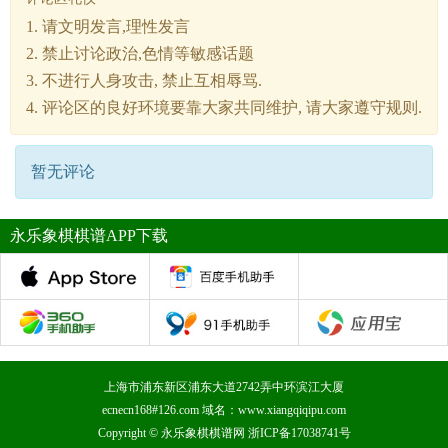
1. 请文明发言,理性发言
2. 禁止讨论政治,色情等敏感话题
3. 不进行人身攻击, 禁止互相辱骂.
4. 评论区的良好环境要靠大家共同维护, 请大家遵守规则.
暂无评论
永乐象棋棋谱APP下载
上海市浦东新区浦东大道2742弄中环滨江大厦
ecnecn168#126.com 域名：www.xiangqiqipu.com
Copyright ©
永乐象棋棋谱网
浙ICP备17038741号