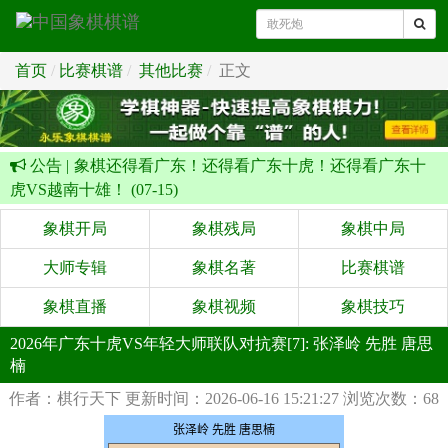
首页
比赛棋谱
其他比赛
正文
公告 |
象棋还得看广东！还得看广东十虎！还得看广东十
虎VS越南十雄！ (07-15)
象棋开局
象棋残局
象棋中局
大师专辑
象棋名著
比赛棋谱
象棋直播
象棋视频
象棋技巧
2026年广东十虎VS年轻大师联队对抗赛[7]: 张泽岭 先胜 唐思
楠
作者：棋行天下
更新时间：2026-06-16 15:21:27
浏览次数：68