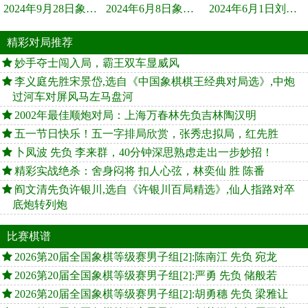
2024年9月28日象棋世界栏目，刘君、蒋川讲解了第九届杨官璘杯象棋...
2024年6月8日象棋世界，刘君、蒋川讲解了第九届杨官璘杯全国象棋...
2024年6月1日刘君、蒋川讲解第三届上海杯象棋大师赛谢靖与李少庚...
精彩对局推荐
妙手夺士闯入局，霸王双车显威风
李义庭先胜宋景岱,选自《中国象棋棋王经典对局选》,中炮
过河车对屏风马左马盘河
2002年最佳顺炮对局：上海万春林先负吉林陶汉明
五一节日快乐！五一字排局欣赏，张秀忠拟局，红先胜
卜凤波 先负 李来群，40分钟深思熟虑走出一步妙招！
精彩实战绝杀：舍身闷将 扣人心弦，林奕仙 胜 陈番
阎文清先负许银川,选自《许银川百局精选》,仙人指路对卒
底炮转列炮
比赛棋谱
2026第20届全国象棋等级赛男子组[2]:陈南江 先负 宛龙
2026第20届全国象棋等级赛男子组[2]:严勇 先负 储般若
2026第20届全国象棋等级赛男子组[2]:胡勇穗 先负 梁雅让