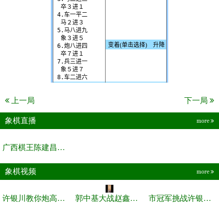
上一局
下一局
象棋直播
more
广西棋王陈建昌直播间
象棋视频
more
许银川教你炮高兵士象全如何赢士象全，简单四步即可
郭中基大战赵鑫鑫，许银川激情讲解
市冠军挑战许银川，急进中兵变化真激烈！