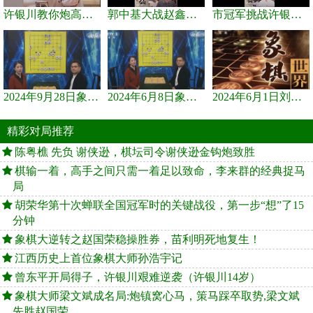
许银川教你炮高兵士象全如何赢士象全，简单四步即可
郭中基大战赵鑫鑫，许银川激情讲解
市冠军挑战许银川，急进中兵变化真激烈！
2024年9月28日象棋世界栏目，刘君、蒋川讲解了第九届杨官璘杯象棋...
2024年6月8日象棋世界，刘君、蒋川讲解了第九届杨官璘杯全国象棋...
2024年6月1日刘君、蒋川讲解第三届上海杯象棋大师赛谢靖与李少庚...
精彩对局推荐
陈粤樵 先负 谢侠逊，棋坛司令谢侠逊金钩炮致胜
棋输一着，高手之间只需一着足以致命，李来群的经典捉马
局
胡荣华第十次蝉联全国冠军时的关键战役，第一步“想”了15
分钟
象棋大逆转之赵国荣稳操胜券，苗利明死地复生！
江西历史上首位象棋大师孙浩宇记
曾东平开局得子，许银川艰难逆袭（许银川14岁）
象棋大师梁文斌成名局:炮镇窝心马，策马踩卒取势,梁文斌
先胜赵国荣