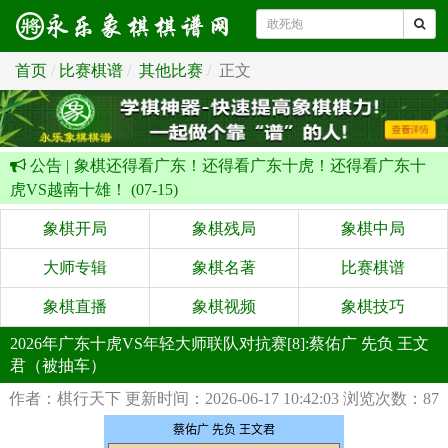
首页
比赛棋谱
其他比赛
正文
公告 |
象棋还得看广东！还得看广东十虎！还得看广东十
虎VS越南十雄！ (07-15)
象棋开局
象棋残局
象棋中局
大师专辑
象棋名著
比赛棋谱
象棋直播
象棋视频
象棋技巧
2026年广东十虎VS年轻大师联队对抗赛[8]:蔡佑广 先负 王文
君（被抽车）
作者：棋行天下
更新时间：2026-06-17 10:42:03
浏览次数：87