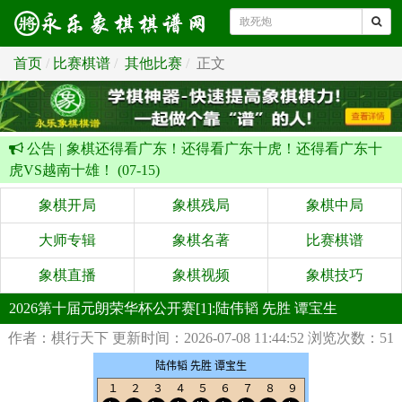
首页
比赛棋谱
其他比赛
正文
公告 |
象棋还得看广东！还得看广东十虎！还得看广东十
虎VS越南十雄！ (07-15)
象棋开局
象棋残局
象棋中局
大师专辑
象棋名著
比赛棋谱
象棋直播
象棋视频
象棋技巧
2026第十届元朗荣华杯公开赛[1]:陆伟韬 先胜 谭宝生
作者：棋行天下
更新时间：2026-07-08 11:44:52
浏览次数：51