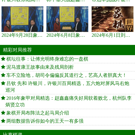
2024年9月28日象棋世界栏目，刘君、蒋川讲解了第九届杨官璘杯象棋...
2024年6月8日象棋世界，刘君、蒋川讲解了第九届杨官璘杯全国象棋...
2024年6月1日刘君、蒋川讲解第三届上海杯象棋大师赛谢靖与李少庚...
精彩对局推荐
棋坛往事：让傅光明终身难忘的一盘棋
泥马渡康王故事由来及残局剖析
车不立险地，胡司令偏偏反其道行之，艺高人者胆真大！
吕钦 先和 许银川，许银川百局精选，五六炮对屏风马右炮
巡河
2016年象甲对局精选：赵鑫鑫痛失好局软着败北，杭州队李
炳贤立功
象棋开局布阵法之起马局介绍
两组数据告诉你如今的王天一有多强
比赛棋谱