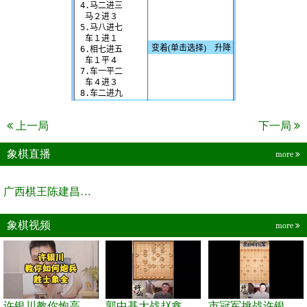
上一局
下一局
象棋直播
more
广西棋王陈建昌直播间
象棋视频
more
许银川教你炮高兵士象全如何赢士象全，简单四步即可
郭中基大战赵鑫鑫，许银川激情讲解
市冠军挑战许银川，急进中兵变化真激烈！