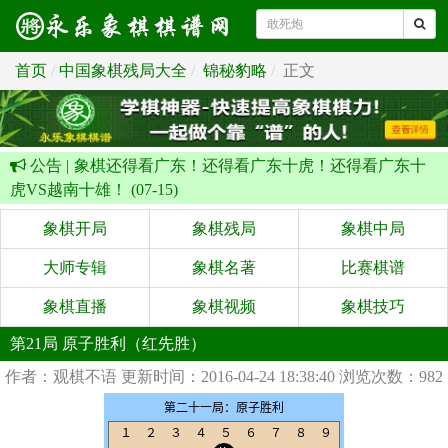
首页
中国象棋残局大全
锦秘豹略
正文
公告 |
象棋还得看广东！还得看广东十虎！还得看广东十
虎VS越南十雄！ (07-15)
象棋开局
象棋残局
象棋中局
大师专辑
象棋名著
比赛棋谱
象棋直播
象棋视频
象棋技巧
第21局 原子胜利（红先胜）
作者：观棋不语
更新时间：2016-04-24 18:38:40
浏览次数：982