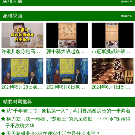
象棋直播
more
象棋视频
more
许银川教你炮高兵士象全如何赢士象全，简单四步即可
郭中基大战赵鑫鑫，许银川激情讲解
市冠军挑战许银川，急进中兵变化真激烈！
2024年9月28日象棋世界栏目，刘君、蒋川讲解了第九届杨官璘杯象棋...
2024年6月8日象棋世界，刘君、蒋川讲解了第九届杨官璘杯全国象棋...
2024年6月1日刘君、蒋川讲解第三届上海杯象棋大师赛谢靖与李少庚...
精彩对局推荐
从“千年老二”到“象棋第一人”，蒋川要感谢洪智的一步漏着
横刀立马决一雌雄，“楚霸王”的风采依旧！“小司令”谢靖得
子不敌柳大华
天天象棋业余8级在现实生活中是什么水平？