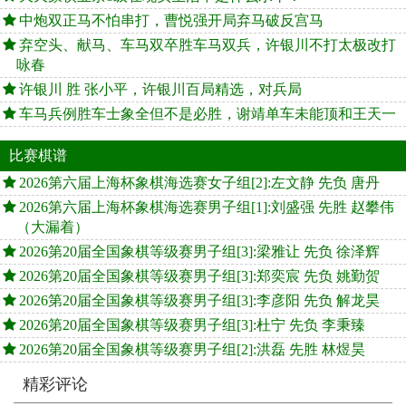
中炮双正马不怕串打，曹悦强开局弃马破反宫马
弃空头、献马、车马双卒胜车马双兵，许银川不打太极改打
咏春
许银川 胜 张小平，许银川百局精选，对兵局
车马兵例胜车士象全但不是必胜，谢靖单车未能顶和王天一
比赛棋谱
2026第六届上海杯象棋海选赛女子组[2]:左文静 先负 唐丹
2026第六届上海杯象棋海选赛男子组[1]:刘盛强 先胜 赵攀伟
（大漏着）
2026第20届全国象棋等级赛男子组[3]:梁雅让 先负 徐泽辉
2026第20届全国象棋等级赛男子组[3]:郑奕宸 先负 姚勤贺
2026第20届全国象棋等级赛男子组[3]:李彦阳 先负 解龙昊
2026第20届全国象棋等级赛男子组[3]:杜宁 先负 李秉臻
2026第20届全国象棋等级赛男子组[2]:洪磊 先胜 林煜昊
精彩评论