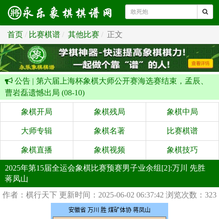
首页
比赛棋谱
其他比赛
正文
公告 |
第六届上海杯象棋大师公开赛海选赛结束，孟辰、
曹岩磊遗憾出局 (08-10)
象棋开局
象棋残局
象棋中局
大师专辑
象棋名著
比赛棋谱
象棋直播
象棋视频
象棋技巧
2025年第15届全运会象棋比赛预赛男子业余组[2]:万川 先胜
蒋凤山
作者：棋行天下
更新时间：2025-06-02 06:37:42
浏览次数：323