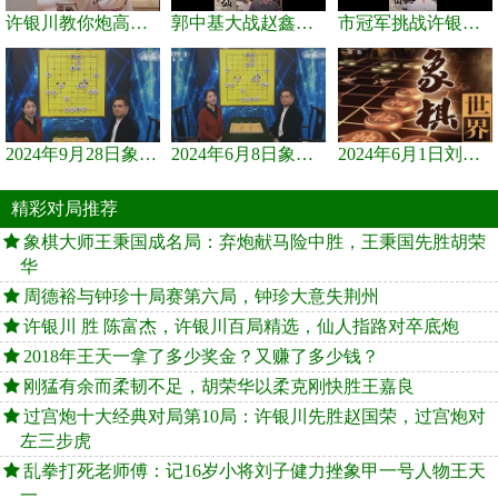
许银川教你炮高兵士象全如何赢士象全，简单四步即可
郭中基大战赵鑫鑫，许银川激情讲解
市冠军挑战许银川，急进中兵变化真激烈！
2024年9月28日象棋世界栏目，刘君、蒋川讲解了第九届杨官璘杯象棋...
2024年6月8日象棋世界，刘君、蒋川讲解了第九届杨官璘杯全国象棋...
2024年6月1日刘君、蒋川讲解第三届上海杯象棋大师赛谢靖与李少庚...
精彩对局推荐
象棋大师王秉国成名局：弃炮献马险中胜，王秉国先胜胡荣
华
周德裕与钟珍十局赛第六局，钟珍大意失荆州
许银川 胜 陈富杰，许银川百局精选，仙人指路对卒底炮
2018年王天一拿了多少奖金？又赚了多少钱？
刚猛有余而柔韧不足，胡荣华以柔克刚快胜王嘉良
过宫炮十大经典对局第10局：许银川先胜赵国荣，过宫炮对
左三步虎
乱拳打死老师傅：记16岁小将刘子健力挫象甲一号人物王天
一