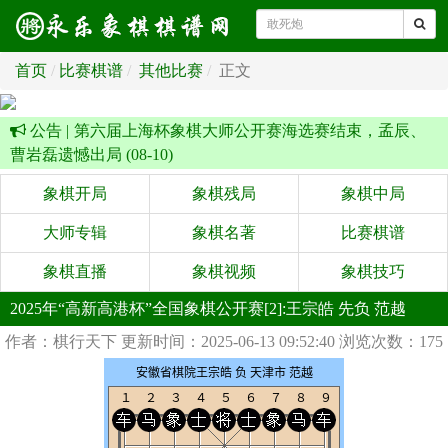
首页
比赛棋谱
其他比赛
正文
公告 |
第六届上海杯象棋大师公开赛海选赛结束，孟辰、
曹岩磊遗憾出局 (08-10)
象棋开局
象棋残局
象棋中局
大师专辑
象棋名著
比赛棋谱
象棋直播
象棋视频
象棋技巧
2025年“高新高港杯”全国象棋公开赛[2]:王宗皓 先负 范越
作者：棋行天下
更新时间：2025-06-13 09:52:40
浏览次数：175