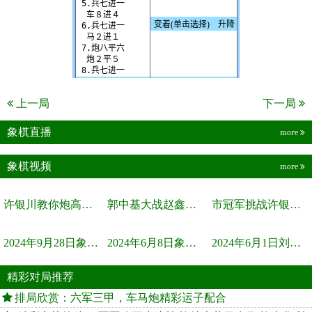
上一局
下一局
象棋直播
more
象棋视频
more
许银川教你炮高兵士象全如何赢士象全，简单四步即可
郭中基大战赵鑫鑫，许银川激情讲解
市冠军挑战许银川，急进中兵变化真激烈！
2024年9月28日象棋世界栏目，刘君、蒋川讲解了第九届杨官璘杯象棋...
2024年6月8日象棋世界，刘君、蒋川讲解了第九届杨官璘杯全国象棋...
2024年6月1日刘君、蒋川讲解第三届上海杯象棋大师赛谢靖与李少庚...
精彩对局推荐
排局欣赏：六军三甲，车马炮精彩运子配合