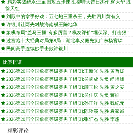
精彩实战绝杀:三面围攻五步速胜,柳特大昔日杰作,柳大华 胜
徐天红
刘殿中的拿手好戏：五七炮三重杀王，先胜四川黄有义
许银川让两先对战海南棋王陈地华
象棋布局“盖马三捶”有多厉害？棋友评价“埋伏深、打击狠”
过宫炮十大经典对局第8局：湖北李义庭先负广东杨官璘
民间高手连续妙手击败许银川
比赛棋谱
2026第20届全国象棋等级赛男子组[3]:王新光 先胜 黄旨炀
2026第20届全国象棋等级赛男子组[3]:吴函成 先负 尚培峰
2026第20届全国象棋等级赛男子组[3]:颜玉松 先胜 黄之晏
2026第20届全国象棋等级赛男子组[3]:吴佳庆 先负 蒋皓
2026第20届全国象棋等级赛男子组[3]:孙正洋 先胜 魏纪元
2026第20届全国象棋等级赛男子组[3]:陈聆溪 先胜 袁家诚
2026第20届全国象棋等级赛男子组[3]:张轩杰 先胜 李想
精彩评论