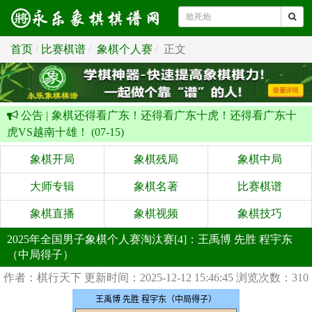
首页
比赛棋谱
象棋个人赛
正文
公告 |
象棋还得看广东！还得看广东十虎！还得看广东十
虎VS越南十雄！ (07-15)
象棋开局
象棋残局
象棋中局
大师专辑
象棋名著
比赛棋谱
象棋直播
象棋视频
象棋技巧
2025年全国男子象棋个人赛淘汰赛[4]：王禹博 先胜 程宇东
（中局得子）
作者：棋行天下
更新时间：2025-12-12 15:46:45
浏览次数：310