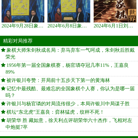
2024年9月28日象棋世界栏目，刘君、蒋川讲解了第九届杨官璘杯象棋...
2024年6月8日象棋世界，刘君、蒋川讲解了第九届杨官璘杯全国象棋...
2024年6月1日刘君、蒋川讲解第三届上海杯象棋大师赛谢靖与李少庚...
精彩对局推荐
象棋大师朱剑秋成名局：弃马弃车一气呵成，朱剑秋后胜戴
荣光
1956年第一届全国象棋赛，杨官璘夺冠几率11%，王嘉良
89%
被许银川夸赞：开局前十五步天下第一的黄海林
记忆中最残酷、最难忘的全国象棋个人赛，你认为是哪一届
吗？
许银川与杨官璘的对局流传很少，本局许银川中局谋子胜
棋坛“东北虎”王嘉良：弈林猛虎，纹枰不死！
胡荣华 胜 藏如意，徐天利点评胡荣华六十杰作，飞相对左
中炮挺7卒