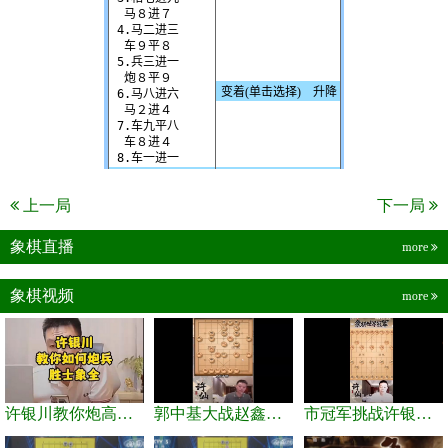
上一局
下一局
象棋直播
more
象棋视频
more
许银川教你炮高兵士象全如何赢士象全，简单四步即可
郭中基大战赵鑫鑫，许银川激情讲解
市冠军挑战许银川，急进中兵变化真激烈！